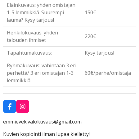
Eläinkuvaus: yhden omistajan
1-5 lemmikkiä. Suurempi
150€
lauma? Kysy tarjous!
Henkilökuvaus: yhden
220€
talouden ihmiset
Tapahtumakuvaus:
Kysy tarjous!
Ryhmäkuvaus: vähintään 3 eri
perhettä/ 3 eri omistajan 1-3
60€/perhe/omistaja
lemmikkiä
F
I
a
n
c
s
emmievek.valokuvaus@gmail.com
e
t
b
a
Kuvien kopiointi ilman lupaa kielletty!
o
g